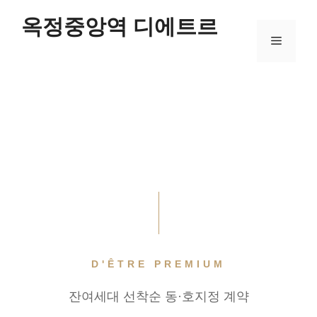
컨
옥정중앙역 디에트르
텐
메
츠
로
건
뉴
너
뛰
기
D'ÊTRE PREMIUM
잔여세대 선착순 동·호지정 계약