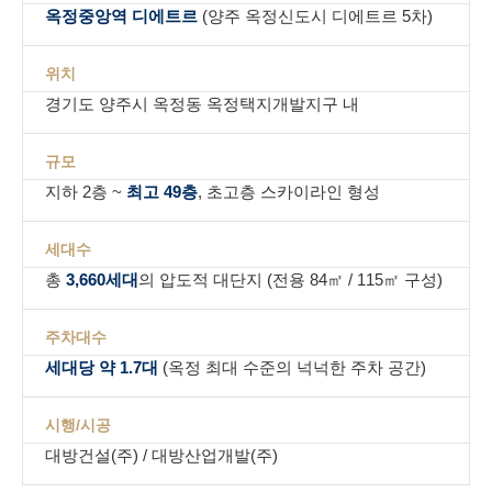
옥정중앙역 디에트르
(양주 옥정신도시 디에트르 5차)
위치
경기도 양주시 옥정동 옥정택지개발지구 내
규모
지하 2층 ~
최고 49층
, 초고층 스카이라인 형성
세대수
총
3,660세대
의 압도적 대단지 (전용 84㎡ / 115㎡ 구성)
주차대수
세대당 약 1.7대
(옥정 최대 수준의 넉넉한 주차 공간)
시행/시공
대방건설(주) / 대방산업개발(주)